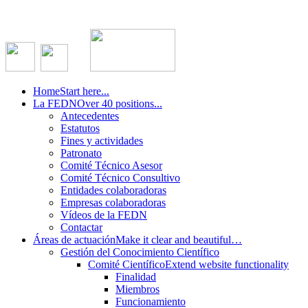
Home
Start here...
La FEDN
Over 40 positions...
Antecedentes
Estatutos
Fines y actividades
Patronato
Comité Técnico Asesor
Comité Técnico Consultivo
Entidades colaboradoras
Empresas colaboradoras
Vídeos de la FEDN
Contactar
Áreas de actuación
Make it clear and beautiful…
Gestión del Conocimiento Científico
Comité Científico
Extend website functionality
Finalidad
Miembros
Funcionamiento