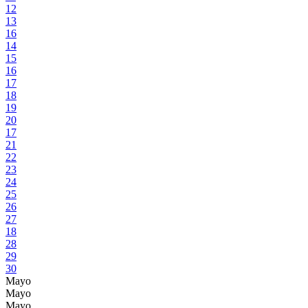
12
13
16
14
15
16
17
18
19
20
17
21
22
23
24
25
26
27
18
28
29
30
Mayo
Mayo
Mayo