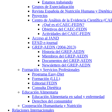
Estamos trabajando
Grupos de Especialización
Revista Española de Nutrición Humana y Dietétic
Proyectos
Centro de Análisis de la Evidencia Científica (
¿Qué es el CAEC-FEDN?
Objetivos del CAEC-FEDN
Actividades del CAEC-FEDN
Acceso al JAND
EFAD e-journal
GREP-AEDN (2004-2013)
Historia del GREP-AEDN
Miembros del GREP-AEDN
Documentos del GREP-AEDN
Newsletters del GREP-AEDN
Formación y Servicios Profesionales
Programa Easy-Diet
Formación (LLL)
Editorial FEDN
Consulta Dietética
Educación Alimentaria
Educación Alimentaria en salud y enfermedad
Derechos del consumidor
Cooperación Humanitaria y Nutrición
Relaciones Internacionales