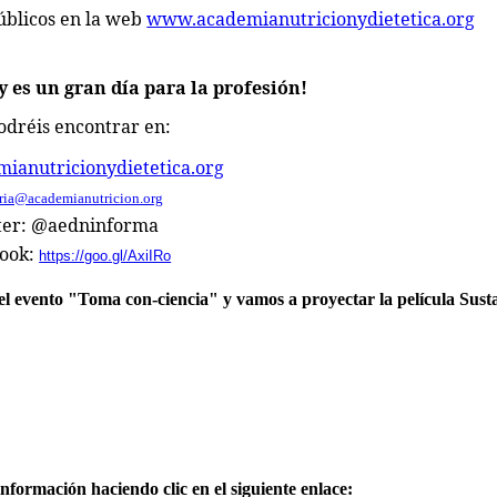
úblicos en la web
www.academianutricionydietetica.org
 es un gran día para la profesión!
odréis encontrar en:
anutricionydietetica.org
aria@academianutricion.org
ter: @aedninforma
book:
https://goo.gl/AxiIRo
el evento "Toma con-ciencia" y vamos a proyectar la película Sust
información haciendo clic en el siguiente enlace: