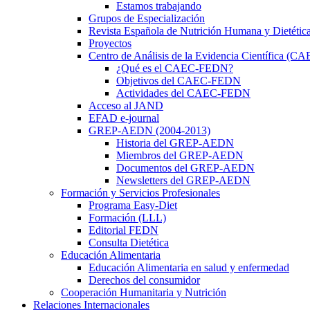
Estamos trabajando
Grupos de Especialización
Revista Española de Nutrición Humana y Dietétic
Proyectos
Centro de Análisis de la Evidencia Científica (
¿Qué es el CAEC-FEDN?
Objetivos del CAEC-FEDN
Actividades del CAEC-FEDN
Acceso al JAND
EFAD e-journal
GREP-AEDN (2004-2013)
Historia del GREP-AEDN
Miembros del GREP-AEDN
Documentos del GREP-AEDN
Newsletters del GREP-AEDN
Formación y Servicios Profesionales
Programa Easy-Diet
Formación (LLL)
Editorial FEDN
Consulta Dietética
Educación Alimentaria
Educación Alimentaria en salud y enfermedad
Derechos del consumidor
Cooperación Humanitaria y Nutrición
Relaciones Internacionales