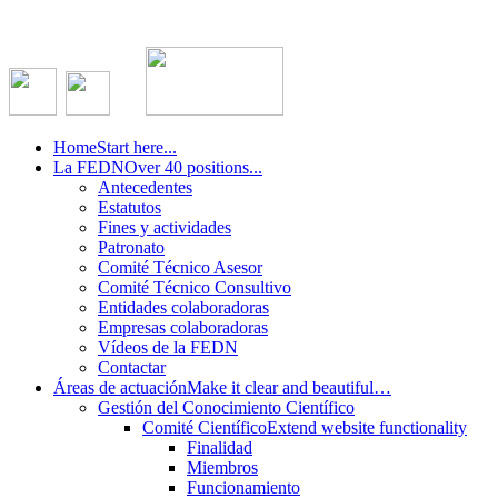
Home
Start here...
La FEDN
Over 40 positions...
Antecedentes
Estatutos
Fines y actividades
Patronato
Comité Técnico Asesor
Comité Técnico Consultivo
Entidades colaboradoras
Empresas colaboradoras
Vídeos de la FEDN
Contactar
Áreas de actuación
Make it clear and beautiful…
Gestión del Conocimiento Científico
Comité Científico
Extend website functionality
Finalidad
Miembros
Funcionamiento