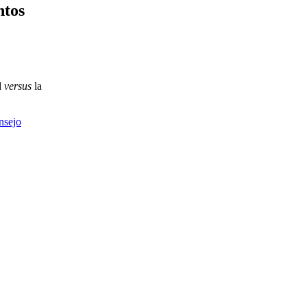
ntos
d
versus
la
nsejo