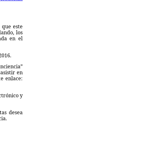
 que este
ando, los
ada en el
2016.
onciencia”
asistir en
te enlace:
ctrónico y
tas desea
ia.