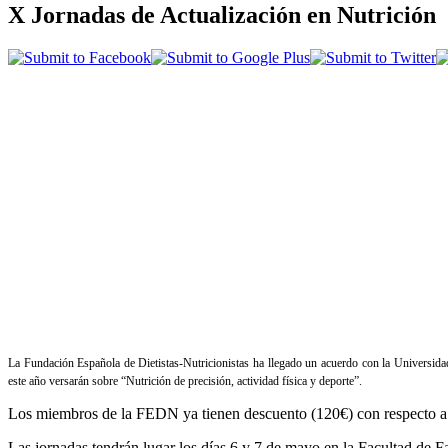
X Jornadas de Actualización en Nutrición
La Fundación Española de Dietistas-Nutricionistas ha llegado un acuerdo con la Universida
este año versarán sobre “Nutrición de precisión, actividad física y deporte”.
Los miembros de la FEDN ya tienen descuento (120€) con respecto a l
Las jornadas tendrán lugar los días 6 y 7 de mayo en la Facultad de 