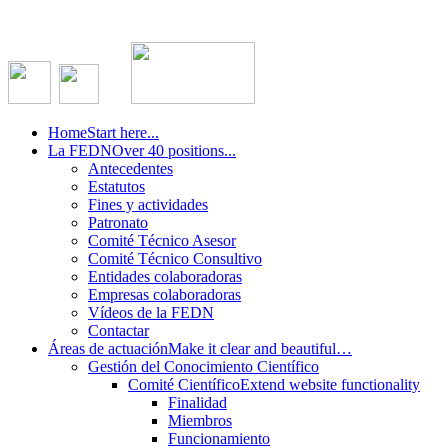
Home
Start here...
La FEDN
Over 40 positions...
Antecedentes
Estatutos
Fines y actividades
Patronato
Comité Técnico Asesor
Comité Técnico Consultivo
Entidades colaboradoras
Empresas colaboradoras
Vídeos de la FEDN
Contactar
Áreas de actuación
Make it clear and beautiful…
Gestión del Conocimiento Científico
Comité Científico
Extend website functionality
Finalidad
Miembros
Funcionamiento