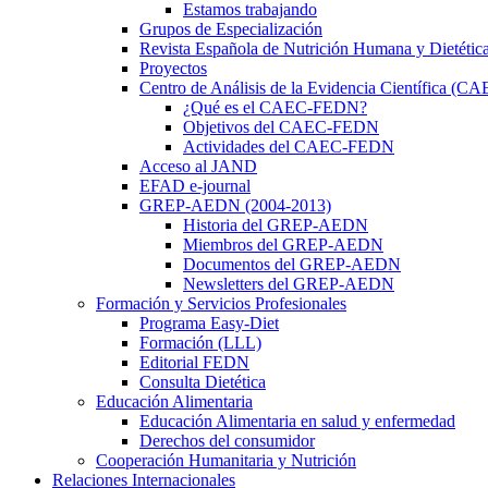
Estamos trabajando
Grupos de Especialización
Revista Española de Nutrición Humana y Dietétic
Proyectos
Centro de Análisis de la Evidencia Científica (
¿Qué es el CAEC-FEDN?
Objetivos del CAEC-FEDN
Actividades del CAEC-FEDN
Acceso al JAND
EFAD e-journal
GREP-AEDN (2004-2013)
Historia del GREP-AEDN
Miembros del GREP-AEDN
Documentos del GREP-AEDN
Newsletters del GREP-AEDN
Formación y Servicios Profesionales
Programa Easy-Diet
Formación (LLL)
Editorial FEDN
Consulta Dietética
Educación Alimentaria
Educación Alimentaria en salud y enfermedad
Derechos del consumidor
Cooperación Humanitaria y Nutrición
Relaciones Internacionales