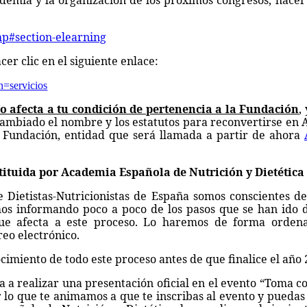
emia y la organización de los próximos congresos, hacer 
hp#section-elearning
er clic en el siguiente enlace:
n=servicios
o afecta a tu condición de pertenencia a la Fundación
,
 cambiado el nombre y los estatutos para reconvertirse en
 Fundación, entidad que será llamada a partir de ahora
tituida por Academia Española de Nutrición y Dietética
 Dietistas-Nutricionistas de España somos conscientes de
mos informando poco a poco de los pasos que se han ido d
ue afecta a este proceso. Lo haremos de forma orden
eo electrónico.
ocimiento de todo este proceso antes de que finalice el año 
a a realizar una presentación oficial en el evento “Toma c
r lo que te animamos a que te inscribas al evento y puedas 