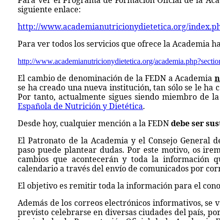
Para ver el Programa de Formación Oficial de la Acad
siguiente enlace:
http://www.academianutricionydietetica.org/index.p
Para ver todos los servicios que ofrece la Academia hac
http://www.academianutricionydietetica.org/academia.php?sectio
El cambio de denominación de la FEDN a Academia
n
se ha creado una nueva institución, tan sólo se le ha
Por tanto, actualmente sigues siendo miembro de la
Española de Nutrición y Dietética
.
Desde hoy, cualquier mención a la FEDN
debe ser sus
El Patronato de la Academia y el Consejo General de
paso puede plantear dudas. Por este motivo, os ire
cambios que acontecerán y toda la información q
calendario a través del envío de comunicados por corr
El objetivo es remitir toda la información para el con
Además de los correos electrónicos informativos, se v
previsto celebrarse en diversas ciudades del país, po