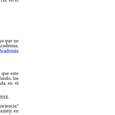
clic en el
 ya que no
 Academia.
Academia
 que este
ando, los
ada en el
2016.
onciencia”
asistir en