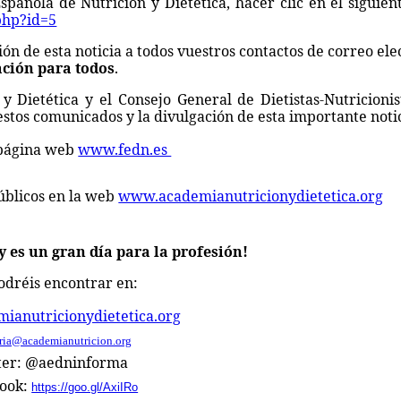
pañola de Nutrición y Dietética, hacer clic en el siguien
php?id=5
ión de esta noticia a todos vuestros contactos de correo ele
ación para todos
.
 Dietética y el Consejo General de Dietistas-Nutricionis
estos comunicados y la divulgación de esta importante notic
a página web
www.fedn.es
úblicos en la web
www.academianutricionydietetica.org
 es un gran día para la profesión!
odréis encontrar en:
anutricionydietetica.org
aria@academianutricion.org
ter: @aedninforma
book:
https://goo.gl/AxiIRo