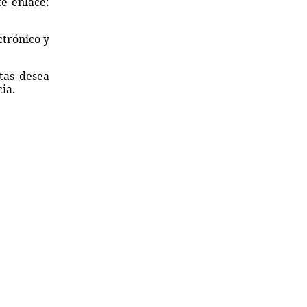
te enlace:
ctrónico y
tas desea
ia.