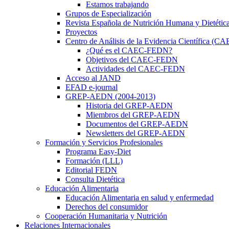
Estamos trabajando
Grupos de Especialización
Revista Española de Nutrición Humana y Dietétic
Proyectos
Centro de Análisis de la Evidencia Científica (
¿Qué es el CAEC-FEDN?
Objetivos del CAEC-FEDN
Actividades del CAEC-FEDN
Acceso al JAND
EFAD e-journal
GREP-AEDN (2004-2013)
Historia del GREP-AEDN
Miembros del GREP-AEDN
Documentos del GREP-AEDN
Newsletters del GREP-AEDN
Formación y Servicios Profesionales
Programa Easy-Diet
Formación (LLL)
Editorial FEDN
Consulta Dietética
Educación Alimentaria
Educación Alimentaria en salud y enfermedad
Derechos del consumidor
Cooperación Humanitaria y Nutrición
Relaciones Internacionales