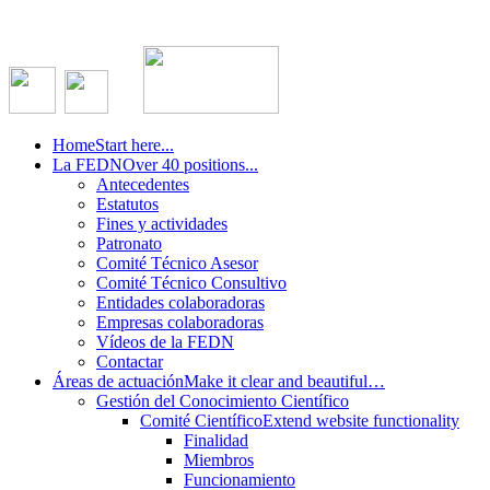
Home
Start here...
La FEDN
Over 40 positions...
Antecedentes
Estatutos
Fines y actividades
Patronato
Comité Técnico Asesor
Comité Técnico Consultivo
Entidades colaboradoras
Empresas colaboradoras
Vídeos de la FEDN
Contactar
Áreas de actuación
Make it clear and beautiful…
Gestión del Conocimiento Científico
Comité Científico
Extend website functionality
Finalidad
Miembros
Funcionamiento