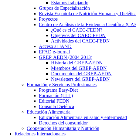
Estamos trabajando
Grupos de Especialización
Revista Española de Nutrición Humana y Dietétic
Proyectos
Centro de Análisis de la Evidencia Científica (
¿Qué es el CAEC-FEDN?
Objetivos del CAEC-FEDN
Actividades del CAEC-FEDN
Acceso al JAND
EFAD e-journal
GREP-AEDN (2004-2013)
Historia del GREP-AEDN
Miembros del GREP-AEDN
Documentos del GREP-AEDN
Newsletters del GREP-AEDN
Formación y Servicios Profesionales
Programa Easy-Diet
Formación (LLL)
Editorial FEDN
Consulta Dietética
Educación Alimentaria
Educación Alimentaria en salud y enfermedad
Derechos del consumidor
Cooperación Humanitaria y Nutrición
Relaciones Internacionales