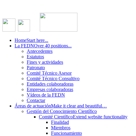
Home
Start here...
La FEDN
Over 40 positions...
Antecedentes
Estatutos
Fines y actividades
Patronato
Comité Técnico Asesor
Comité Técnico Consultivo
Entidades colaboradoras
Empresas colaboradoras
Vídeos de la FEDN
Contactar
Áreas de actuación
Make it clear and beautiful…
Gestión del Conocimiento Científico
Comité Científico
Extend website functionality
Finalidad
Miembros
Funcionamiento