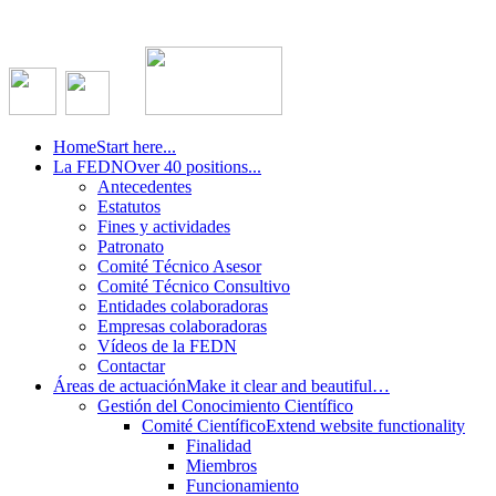
Home
Start here...
La FEDN
Over 40 positions...
Antecedentes
Estatutos
Fines y actividades
Patronato
Comité Técnico Asesor
Comité Técnico Consultivo
Entidades colaboradoras
Empresas colaboradoras
Vídeos de la FEDN
Contactar
Áreas de actuación
Make it clear and beautiful…
Gestión del Conocimiento Científico
Comité Científico
Extend website functionality
Finalidad
Miembros
Funcionamiento