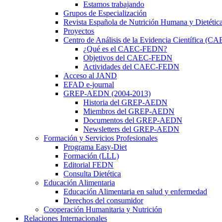
Estamos trabajando
Grupos de Especialización
Revista Española de Nutrición Humana y Dietétic
Proyectos
Centro de Análisis de la Evidencia Científica (
¿Qué es el CAEC-FEDN?
Objetivos del CAEC-FEDN
Actividades del CAEC-FEDN
Acceso al JAND
EFAD e-journal
GREP-AEDN (2004-2013)
Historia del GREP-AEDN
Miembros del GREP-AEDN
Documentos del GREP-AEDN
Newsletters del GREP-AEDN
Formación y Servicios Profesionales
Programa Easy-Diet
Formación (LLL)
Editorial FEDN
Consulta Dietética
Educación Alimentaria
Educación Alimentaria en salud y enfermedad
Derechos del consumidor
Cooperación Humanitaria y Nutrición
Relaciones Internacionales