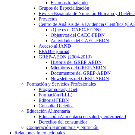
Estamos trabajando
Grupos de Especialización
Revista Española de Nutrición Humana y Dietétic
Proyectos
Centro de Análisis de la Evidencia Científica (
¿Qué es el CAEC-FEDN?
Objetivos del CAEC-FEDN
Actividades del CAEC-FEDN
Acceso al JAND
EFAD e-journal
GREP-AEDN (2004-2013)
Historia del GREP-AEDN
Miembros del GREP-AEDN
Documentos del GREP-AEDN
Newsletters del GREP-AEDN
Formación y Servicios Profesionales
Programa Easy-Diet
Formación (LLL)
Editorial FEDN
Consulta Dietética
Educación Alimentaria
Educación Alimentaria en salud y enfermedad
Derechos del consumidor
Cooperación Humanitaria y Nutrición
Relaciones Internacionales