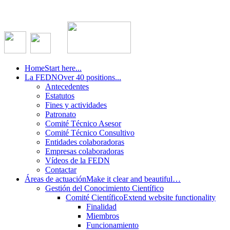
Home
Start here...
La FEDN
Over 40 positions...
Antecedentes
Estatutos
Fines y actividades
Patronato
Comité Técnico Asesor
Comité Técnico Consultivo
Entidades colaboradoras
Empresas colaboradoras
Vídeos de la FEDN
Contactar
Áreas de actuación
Make it clear and beautiful…
Gestión del Conocimiento Científico
Comité Científico
Extend website functionality
Finalidad
Miembros
Funcionamiento