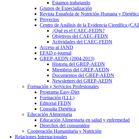
Estamos trabajando
Grupos de Especialización
Revista Española de Nutrición Humana y Dietétic
Proyectos
Centro de Análisis de la Evidencia Científica (
¿Qué es el CAEC-FEDN?
Objetivos del CAEC-FEDN
Actividades del CAEC-FEDN
Acceso al JAND
EFAD e-journal
GREP-AEDN (2004-2013)
Historia del GREP-AEDN
Miembros del GREP-AEDN
Documentos del GREP-AEDN
Newsletters del GREP-AEDN
Formación y Servicios Profesionales
Programa Easy-Diet
Formación (LLL)
Editorial FEDN
Consulta Dietética
Educación Alimentaria
Educación Alimentaria en salud y enfermedad
Derechos del consumidor
Cooperación Humanitaria y Nutrición
Relaciones Internacionales