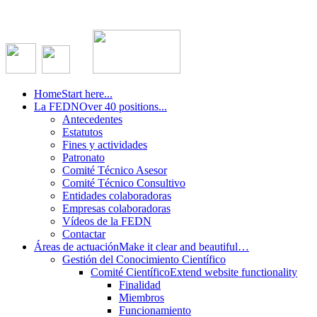
Home
Start here...
La FEDN
Over 40 positions...
Antecedentes
Estatutos
Fines y actividades
Patronato
Comité Técnico Asesor
Comité Técnico Consultivo
Entidades colaboradoras
Empresas colaboradoras
Vídeos de la FEDN
Contactar
Áreas de actuación
Make it clear and beautiful…
Gestión del Conocimiento Científico
Comité Científico
Extend website functionality
Finalidad
Miembros
Funcionamiento