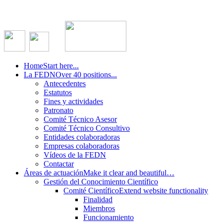
Home
Start here...
La FEDN
Over 40 positions...
Antecedentes
Estatutos
Fines y actividades
Patronato
Comité Técnico Asesor
Comité Técnico Consultivo
Entidades colaboradoras
Empresas colaboradoras
Vídeos de la FEDN
Contactar
Áreas de actuación
Make it clear and beautiful…
Gestión del Conocimiento Científico
Comité Científico
Extend website functionality
Finalidad
Miembros
Funcionamiento