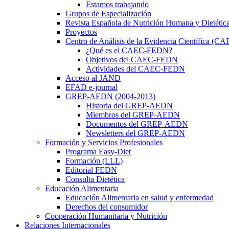
Estamos trabajando
Grupos de Especialización
Revista Española de Nutrición Humana y Dietétic
Proyectos
Centro de Análisis de la Evidencia Científica (
¿Qué es el CAEC-FEDN?
Objetivos del CAEC-FEDN
Actividades del CAEC-FEDN
Acceso al JAND
EFAD e-journal
GREP-AEDN (2004-2013)
Historia del GREP-AEDN
Miembros del GREP-AEDN
Documentos del GREP-AEDN
Newsletters del GREP-AEDN
Formación y Servicios Profesionales
Programa Easy-Diet
Formación (LLL)
Editorial FEDN
Consulta Dietética
Educación Alimentaria
Educación Alimentaria en salud y enfermedad
Derechos del consumidor
Cooperación Humanitaria y Nutrición
Relaciones Internacionales